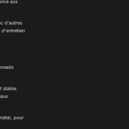
tance aux
c d'autres
 d'entretien
onseils
t stable.
eaux
 métal, pour