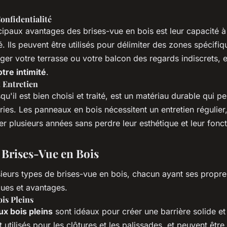
Confidentialité
ipaux avantages des brises-vue en bois est leur capacité à
. Ils peuvent être utilisés pour délimiter des zones spécifi
éger votre terrasse ou votre balcon des regards indiscrets, e
otre intimité
.
t Entretien
qu'il est bien choisi et traité, est un matériau durable qui pe
ies. Les panneaux en bois nécessitent un entretien régulier,
r plusieurs années sans perdre leur esthétique et leur fonct
 Brises-Vue en Bois
usieurs types de brises-vue en bois, chacun ayant ses propre
ques et avantages.
is Pleins
x bois pleins
sont idéaux pour créer une barrière solide et
 utilisés pour les clôtures et les palissades, et peuvent être