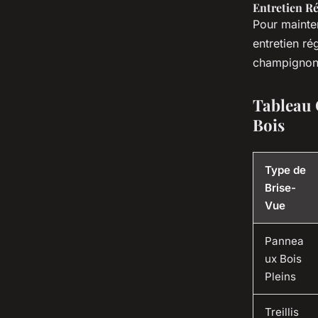
Entretien Ré
Pour mainten
entretien rég
champignons,
Tableau 
Bois
Type de
Brise-
Vue
Pannea
ux Bois
Pleins
Treillis