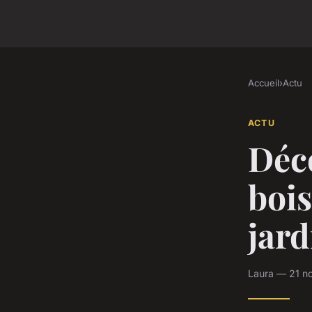
Accueil
›
Actu
ACTU
Déco
bois
jard
Laura — 21 n