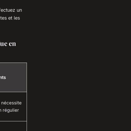
ffectuez un
tes et les
Vue en
nts
 nécessite
n régulier