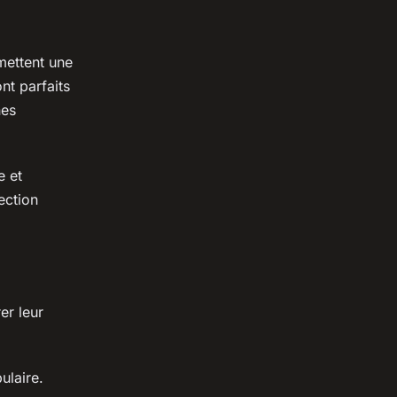
mettent une
ont parfaits
nes
e et
ection
er leur
ulaire.