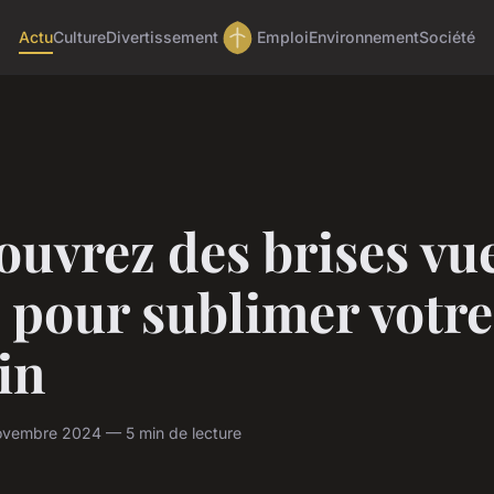
Actu
Culture
Divertissement
Emploi
Environnement
Société
uvrez des brises vu
 pour sublimer votre
in
ovembre 2024 — 5 min de lecture