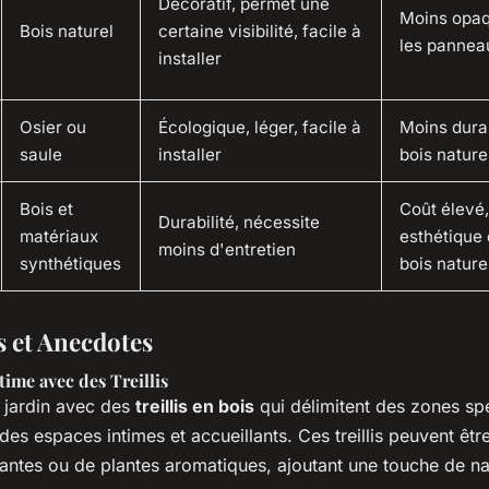
Décoratif, permet une
Moins opa
Bois naturel
certaine visibilité, facile à
les pannea
installer
Osier ou
Écologique, léger, facile à
Moins dura
saule
installer
bois nature
Bois et
Coût élevé
Durabilité, nécessite
matériaux
esthétique 
moins d'entretien
synthétiques
bois nature
 et Anecdotes
time avec des Treillis
 jardin avec des
treillis en bois
qui délimitent des zones spé
 des espaces intimes et accueillants. Ces treillis peuvent êtr
antes ou de plantes aromatiques, ajoutant une touche de na