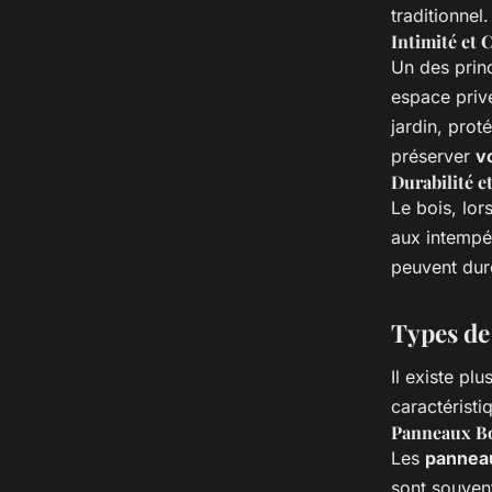
traditionnel.
Intimité et 
Un des princ
espace privé
jardin, prot
préserver
v
Durabilité e
Le bois, lors
aux intempér
peuvent dure
Types de
Il existe pl
caractéristi
Panneaux Bo
Les
panneau
sont souvent