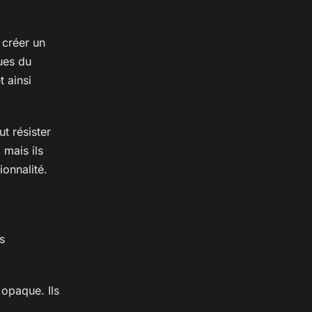
 créer un
ques du
t ainsi
ut résister
 mais ils
ionnalité.
s
 opaque. Ils