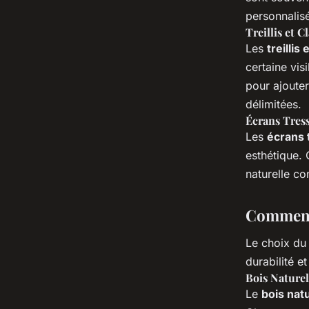
personnalisé
Treillis et C
Les
treillis 
certaine visi
pour ajouter
délimitées.
Écrans Tres
Les
écrans 
esthétique. 
naturelle con
Comment 
Le choix du 
durabilité et
Bois Naturel
Le
bois nat