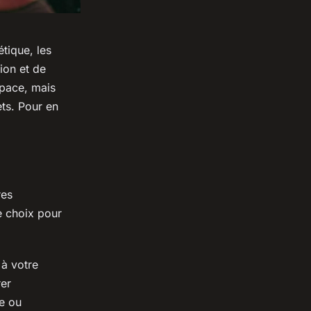
tique, les
ion et de
space, mais
ets. Pour en
res
e choix pour
 à votre
rer
ue ou