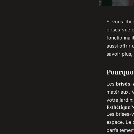
Si vous cher
brises-vue 
fonctionnali
aussi offrir
savoir plus,
Pourquoi
Les
brisés-
matériaux. V
votre jardin:
Esthétique N
Les brises-v
espace. Le b
parfaitement