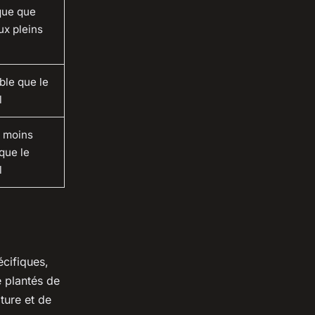
que que
ux pleins
ble que le
l
, moins
que le
l
cifiques,
e plantés de
ture et de