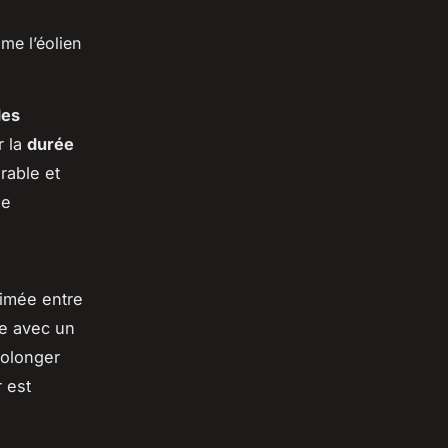
e l’éolien
des
r la
durée
urable et
de
imée entre
de avec un
rolonger
 est