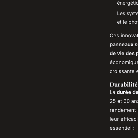
énergéti
Les syst
et le ph
Ces innovat
panneaux s
de vie des
économique
croissante 
Durabilité 
La
durée de
25 et 30 an
rendement l
leur efficac
essentiel :