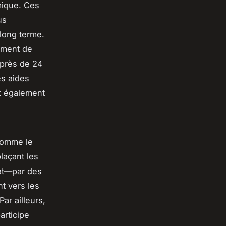
mique. Ces
us
 long terme.
dement de
 près de 24
es aides
nt également
comme le
laçant les
mat—par des
t vers les
ar ailleurs,
articipe