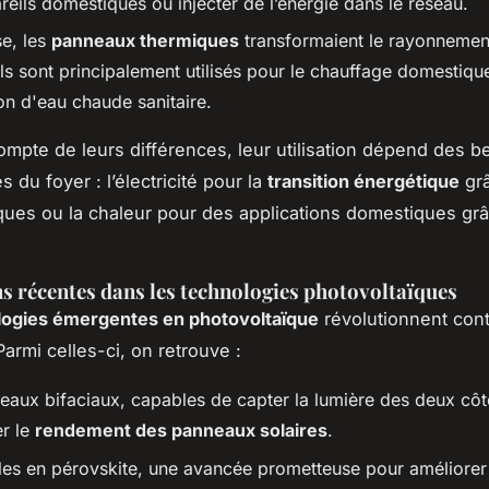
eils domestiques ou injecter de l’énergie dans le réseau.
se, les
panneaux thermiques
transformaient le rayonnement
Ils sont principalement utilisés pour le chauffage domestiqu
on d'eau chaude sanitaire.
ompte de leurs différences, leur utilisation dépend des b
 du foyer : l’électricité pour la
transition énergétique
gr
ques ou la chaleur pour des applications domestiques gr
.
s récentes dans les technologies photovoltaïques
logies émergentes en photovoltaïque
révolutionnent con
Parmi celles-ci, on retrouve :
eaux bifaciaux, capables de capter la lumière des deux cô
r le
rendement des panneaux solaires
.
ules en pérovskite, une avancée prometteuse pour améliorer l