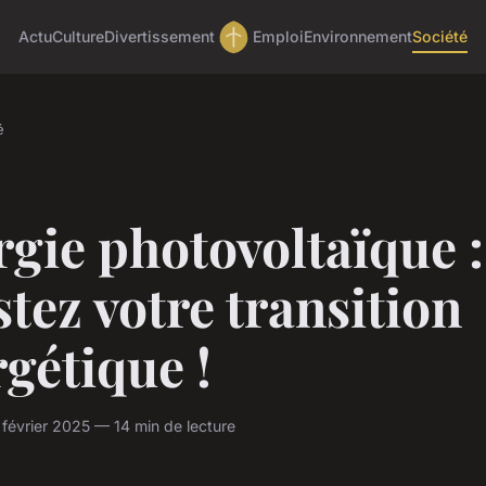
Actu
Culture
Divertissement
Emploi
Environnement
Société
é
gie photovoltaïque :
tez votre transition
gétique !
février 2025 — 14 min de lecture