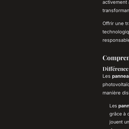
activement à
transforman
Offrir une t
technologiqu
responsabl
Comprend
Différence
Les
panneau
photovoltaï
manière dis
Les
pann
grâce à 
jouent un