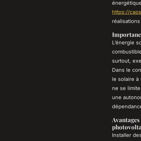
énergétique
https://cap
réalisation
Importance
L’énergie s
combustibles
surtout, ex
Dans le con
le solaire 
ne se limit
une autonom
dépendance 
Avantages
photovolt
Installer d