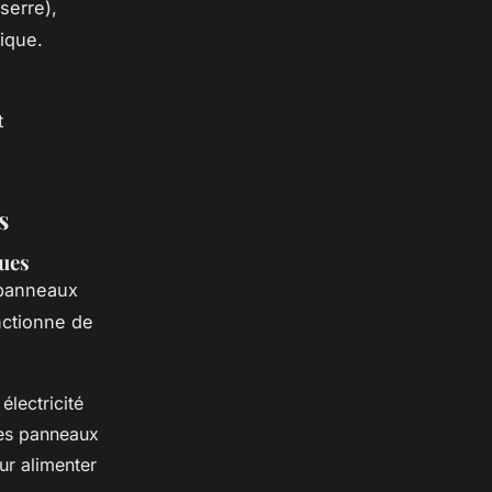
serre),
ique.
t
s
ques
 panneaux
nctionne de
électricité
Ces panneaux
ur alimenter