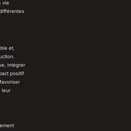
 via
différentes
ble et,
uction.
e, intégrer
act positif
favoriser
 leur
uement