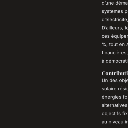
d’une déma
systèmes pe
d’électricit
D’ailleurs,
ces équipem
%, tout en a
financières,
à démocratis
Contributi
Un des obje
solaire rés
énergies fo
alternative
objectifs f
au niveau i