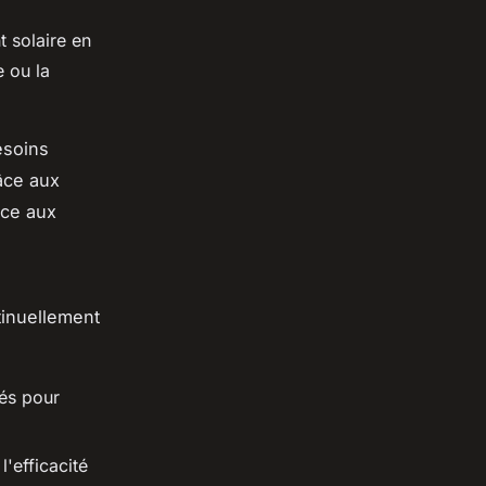
 solaire en
e ou la
esoins
âce aux
âce aux
tinuellement
tés pour
'efficacité