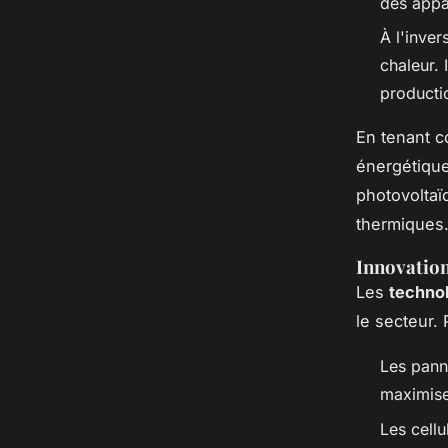
des appar
À l'inver
chaleur. 
producti
En tenant c
énergétiques
photovoltaï
thermiques
Innovation
Les
techno
le secteur. 
Les pann
maximise
Les cell