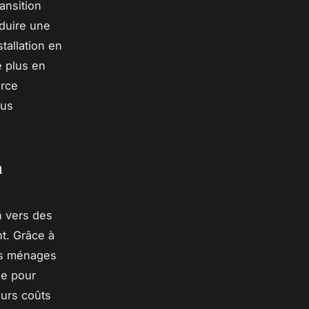
ansition
duire une
tallation en
e plus en
urce
lus
n
n vers des
t. Grâce à
es ménages
ue pour
eurs coûts