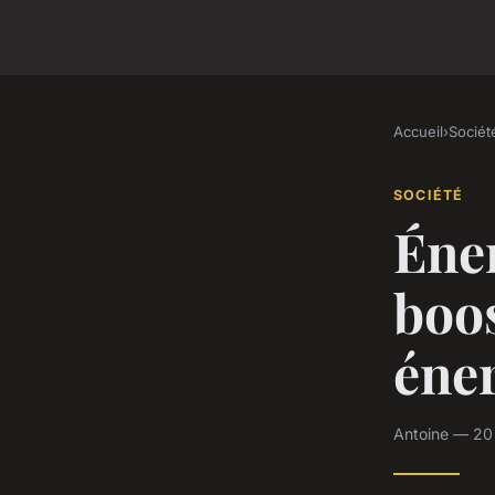
Accueil
›
Sociét
SOCIÉTÉ
Éner
boos
éner
Antoine — 20 